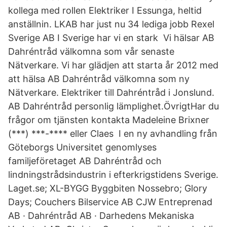
kollega med rollen Elektriker I Essunga, heltid
anställnin. LKAB har just nu 34 lediga jobb Rexel
Sverige AB I Sverige har vi en stark Vi hälsar AB
Dahréntråd välkomna som vår senaste
Nätverkare. Vi har glädjen att starta år 2012 med
att hälsa AB Dahréntråd välkomna som ny
Nätverkare. Elektriker till Dahréntråd i Jonslund.
AB Dahréntråd personlig lämplighet.ÖvrigtHar du
frågor om tjänsten kontakta Madeleine Brixner
(***) ***-**** eller Claes I en ny avhandling från
Göteborgs Universitet genomlyses
familjeföretaget AB Dahréntråd och
lindningstrådsindustrin i efterkrigstidens Sverige.
Laget.se; XL-BYGG Byggbiten Nossebro; Glory
Days; Couchers Bilservice AB CJW Entreprenad
AB · Dahréntråd AB · Darhedens Mekaniska