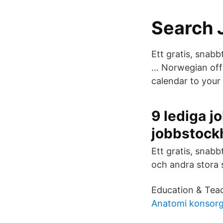
Search 
Ett gratis, snab
… Norwegian offe
calendar to your 
9 lediga j
jobbstock
Ett gratis, snab
och andra stora s
Education & Tea
Anatomi konsor