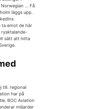
 i Norwegian … Få
kholm läggs upp.
nkedIns
a ta emot de här
 rysktalande-
t sätt att hitta
Sverige.
 med
till. regional
tion har på
tle. BOC Aviation
nderar miljarder