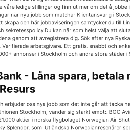
 våre ledige stillinger og finn ut mer om det å jobbe
gar när nya jobb som matchar Klientansvarig i Stoc
t skapa den här jobbaviseringen samtycker du till Li
h sekretesspolicy.Du kan när som helst välja att slut
na genom att avregistrera dig. Sök efter nya Ryska
 Verifierade arbetsgivare. Ett gratis, snabbt och enkel
000+ annonser i Stockholm och andra stora städer i 
Bank - Låna spara, betala
 Resurs
 erbjuder oss nya jobb som det inte går att tacka nej 
ionen Stockholm, vänder sig starkt emot:. BOC Avia
21.000 aktier i norska flygbolaget Norwegian Air Shut
Sky Splendor, som Utländska Norwegianresenärer spe