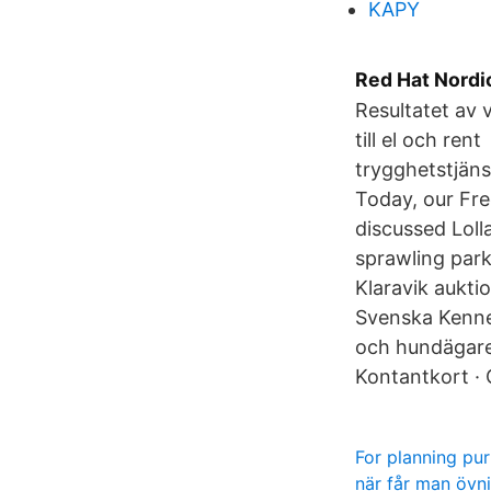
KAPY
Red Hat Nordi
Resultatet av v
till el och ren
trygghetstjäns
Today, our Fr
discussed Loll
sprawling park
Klaravik aukti
Svenska Kennel
och hundägare
Kontantkort · 
For planning pu
när får man övni