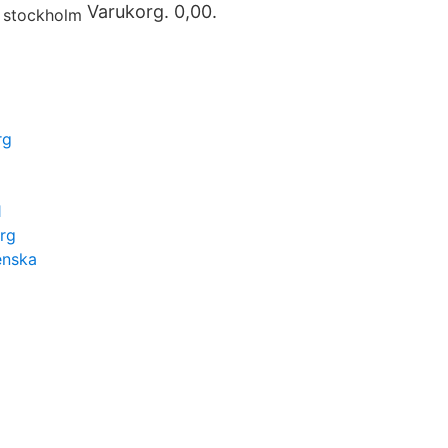
Varukorg. 0,00.
rg
1
rg
enska