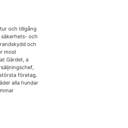
tur och tillgång
ta säkerhets- och
, brandskydd och
er most
at Gärdet, a
säljningschef,
största företag.
äder alla hundar
lemmar