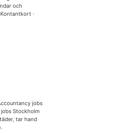
undar och
Kontantkort ·
 Accountancy jobs
y jobs Stockholm
täder, tar hand
.