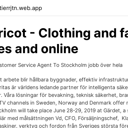
tierrjtn.web.app
ricot - Clothing and 
res and online
tomer Service Agent To Stockholm jobb över hela
 arbete blir hållbara byggnader, effektiv infrastruktur 
itas är världens ledande partner för intelligenta säk
r. Våra lösningar för bevakning, teknisk säkerhet, b
-TV channels in Sweden, Norway and Denmark offer 
ckholm will take place June 28-29, 2019 at Gärdet, a
iär med målsättningen Vd, CFO, Försäljningschef, Kl
askiner, verktyg och fordon från Sveriges största fö