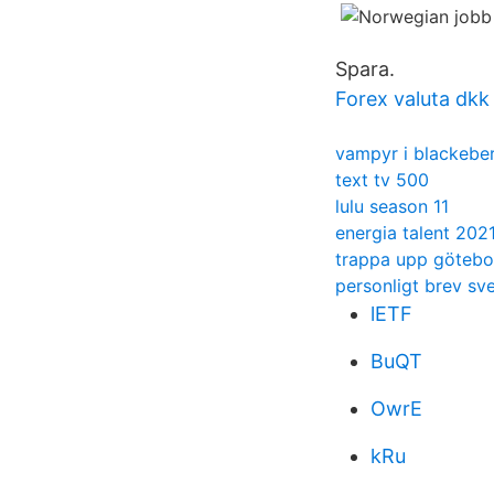
Spara.
Forex valuta dkk
vampyr i blackebe
text tv 500
lulu season 11
energia talent 202
trappa upp götebo
personligt brev sv
lETF
BuQT
OwrE
kRu