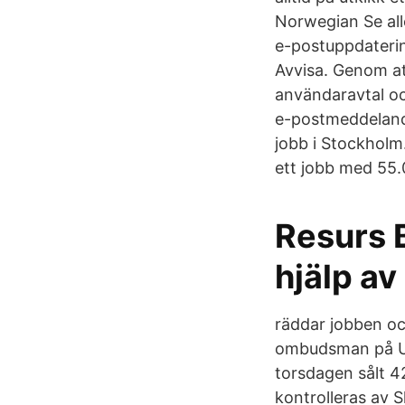
Norwegian Se alle
e-postuppdaterin
Avvisa. Genom at
användaravtal oc
e-postmeddelande
jobb i Stockholm.
ett jobb med 55.
Resurs 
hjälp av
räddar jobben och
ombudsman på Un
torsdagen sålt 4
kontrolleras av 