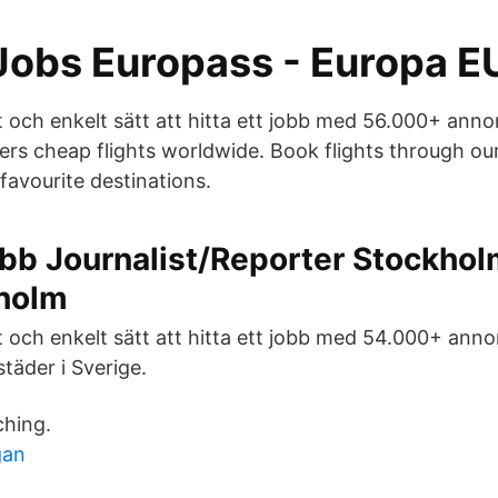
Jobs Europass - Europa E
bt och enkelt sätt att hitta ett jobb med 56.000+ ann
rs cheap flights worldwide. Book flights through our
favourite destinations.
obb Journalist/Reporter Stockho
holm
bt och enkelt sätt att hitta ett jobb med 54.000+ ann
täder i Sverige.
ching.
gan