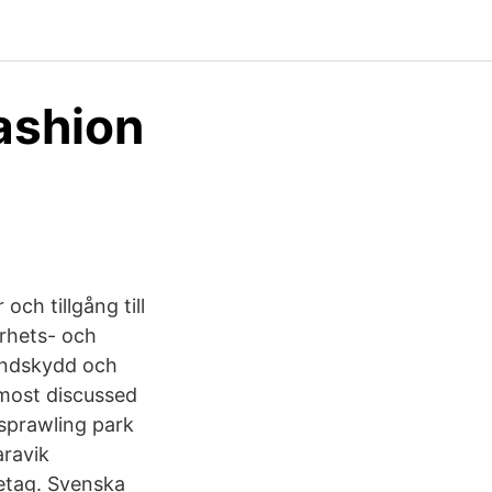
fashion
och tillgång till
erhets- och
randskydd och
most discussed
 sprawling park
aravik
retag. Svenska