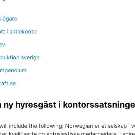
s ägare
att i aktiekonto
ev
oduktion sverige
ompendium
raft.se
ny hyresgäst i kontorssatsninge
ill include the following: Norwegian er et selskap i ve
tter kvalifiserte og entusiastiske medarbeidere. Ledige 