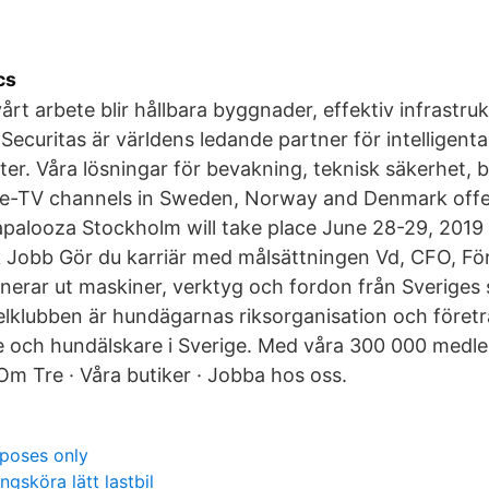
cs
årt arbete blir hållbara byggnader, effektiv infrastruk
t Securitas är världens ledande partner för intelligen
ter. Våra lösningar för bevakning, teknisk säkerhet
ee-TV channels in Sweden, Norway and Denmark off
apalooza Stockholm will take place June 28-29, 2019 
 Jobb Gör du karriär med målsättningen Vd, CFO, För
onerar ut maskiner, verktyg och fordon från Sveriges 
klubben är hundägarnas riksorganisation och företr
 och hundälskare i Sverige. Med våra 300 000 med
Om Tre · Våra butiker · Jobba hos oss.
rposes only
ngsköra lätt lastbil