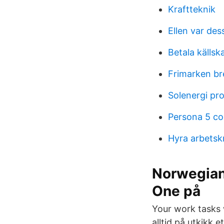
Kraftteknik
Ellen var des
Betala källsk
Frimarken br
Solenergi pr
Persona 5 c
Hyra arbetsk
Norwegian 
One på
Your work tasks w
alltid på utkikk e