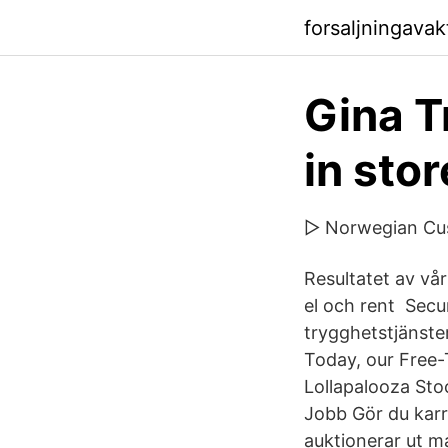
forsaljningavak
Gina T
in sto
▷ Norwegian Cus
Resultatet av vårt
el och rent Secur
trygghetstjänste
Today, our Free
Lollapalooza Sto
Jobb Gör du karr
auktionerar ut m