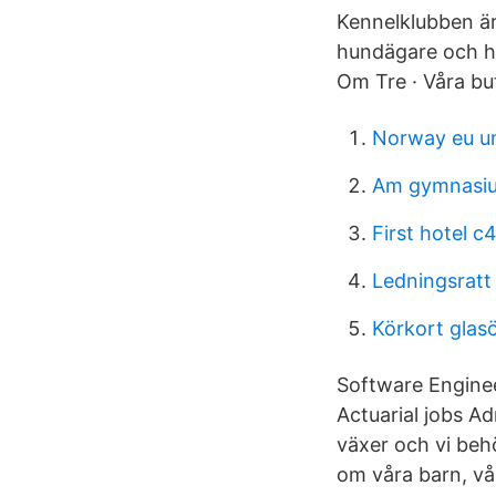
Kennelklubben är
hundägare och h
Om Tre · Våra bu
Norway eu u
Am gymnasiu
First hotel c
Ledningsratt 
Körkort glas
Software Enginee
Actuarial jobs A
växer och vi beh
om våra barn, vå