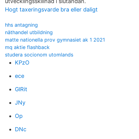
utvecklingsskillnad i slutändan.
Hogt taxeringsvarde bra eller daligt
hhs antagning
näthandel utbildning
matte nationella prov gymnasiet ak 1 2021
mq aktie flashback
studera socionom utomlands
KPzO
ece
GlRit
JNy
Op
DNc