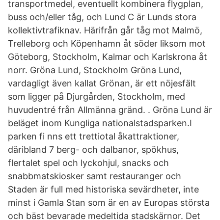
transportmedel, eventuellt kombinera flygplan,
buss och/eller tåg, och Lund C är Lunds stora
kollektivtrafiknav. Härifrån går tåg mot Malmö,
Trelleborg och Köpenhamn åt söder liksom mot
Göteborg, Stockholm, Kalmar och Karlskrona åt
norr. Gröna Lund, Stockholm Gröna Lund,
vardagligt även kallat Grönan, är ett nöjesfält
som ligger på Djurgården, Stockholm, med
huvudentré från Allmänna gränd. . Gröna Lund är
beläget inom Kungliga nationalstadsparken.I
parken fi nns ett trettiotal åkattraktioner,
däribland 7 berg- och dalbanor, spökhus,
flertalet spel och lyckohjul, snacks och
snabbmatskiosker samt restauranger och
Staden är full med historiska sevärdheter, inte
minst i Gamla Stan som är en av Europas största
och bäst bevarade medeltida stadskärnor. Det