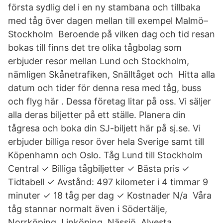
första sydlig del i en ny stambana och tillbaka
med tåg över dagen mellan till exempel Malmö–
Stockholm Beroende på vilken dag och tid resan
bokas till finns det tre olika tågbolag som
erbjuder resor mellan Lund och Stockholm,
nämligen Skånetrafiken, Snälltåget och Hitta alla
datum och tider för denna resa med tåg, buss
och flyg här . Dessa företag litar på oss. Vi säljer
alla deras biljetter på ett ställe. Planera din
tågresa och boka din SJ-biljett här på sj.se. Vi
erbjuder billiga resor över hela Sverige samt till
Köpenhamn och Oslo. Tåg Lund till Stockholm
Central ✓ Billiga tågbiljetter ✓ Bästa pris ✓
Tidtabell ✓ Avstånd: 497 kilometer i 4 timmar 9
minuter ✓ 18 tåg per dag ✓ Kostnader N/a Våra
tåg stannar normalt även i Södertälje,
Norrköping, Linköping, Nässjö, Alvesta,