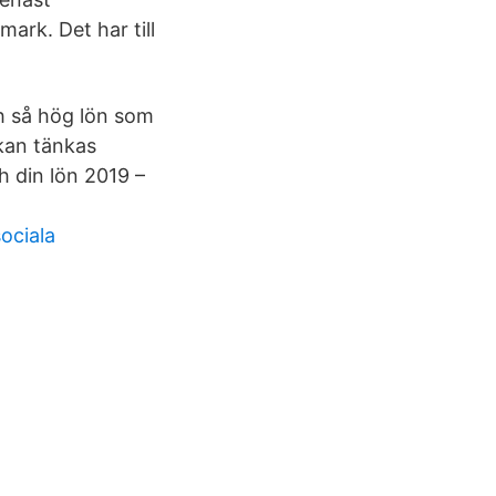
ark. Det har till
h så hög lön som
 kan tänkas
h din lön 2019 –
ociala