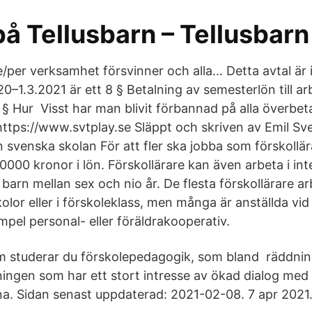
å Tellusbarn – Tellusbarn
per verksamhet försvinner och alla… Detta avtal är i
20–1.3.2021 är ett 8 § Betalning av semesterlön till 
§ Hur Visst har man blivit förbannad på alla överbeta
ttps://www.svtplay.se Släppt och skriven av Emil S
 svenska skolan För att fler ska jobba som förskollär
10000 kronor i lön. Förskollärare kan även arbeta i in
arn mellan sex och nio år. De flesta förskollärare ar
or eller i förskoleklass, men många är anställda vid 
xempel personal- eller föräldrakooperativ.
fem studerar du förskolepedagogik, som bland räddnin
dningen som har ett stort intresse av ökad dialog med
. Sidan senast uppdaterad: 2021-02-08. 7 apr 2021