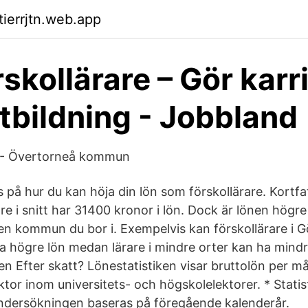
tierrjtn.web.app
skollärare – Gör karr
tbildning - Jobbland
 - Övertorneå kommun
ps på hur du kan höja din lön som förskollärare. Kortfa
are i snitt har 31400 kronor i lön. Dock är lönen högre 
en kommun du bor i. Exempelvis kan förskollärare i 
 högre lön medan lärare i mindre orter kan ha mindr
en Efter skatt? Lönestatistiken visar bruttolön per m
ktor inom universitets- och högskolelektorer. * Statist
ndersökningen baseras på föregående kalenderår.