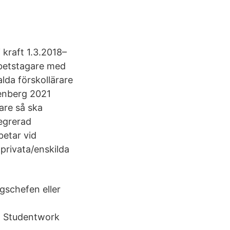
 kraft 1.3.2018–
arbetstagare med
lda förskollärare
venberg 2021
are så ska
tegrerad
betar vid
privata/enskilda
gschefen eller
. Studentwork