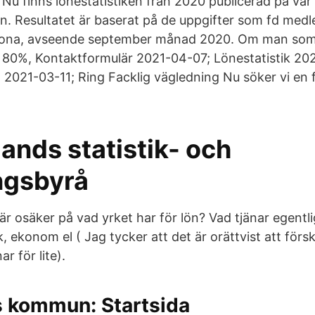
 Nu finns lönestatistiken från 2020 publicerad på vår
n. Resultatet är baserat på de uppgifter som fd med
Sobona, avseende september månad 2020. Om man som 
x. 80%, Kontaktformulär 2021-04-07; Lönestatistik 20
 2021-03-11; Ring Facklig vägledning Nu söker vi en f
ands statistik- och
ngsbyrå
är osäker på vad yrket har för lön? Vad tjänar egent
 ekonom el ( Jag tycker att det är orättvist att förs
r för lite).
 kommun: Startsida