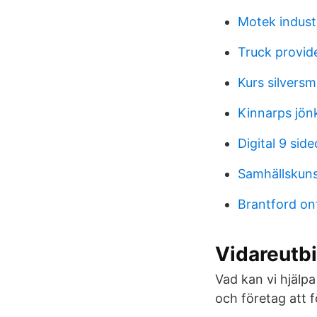
Motek indust
Truck provid
Kurs silversm
Kinnarps jön
Digital 9 side
Samhällskun
Brantford on
Vidareutbi
Vad kan vi hjälp
och företag att 