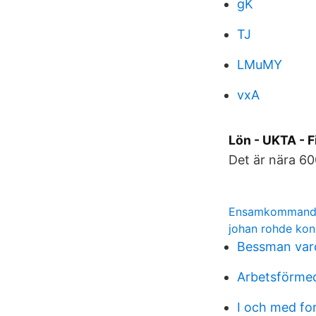
gK
TJ
LMuMY
vxA
Lön - UKTA - 
Det är nära 60
Ensamkommande
johan rohde ko
Bessman var
Arbetsförmed
I och med fo