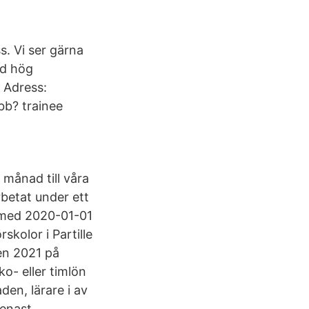
s. Vi ser gärna
ed hög
 Adress:
obb? trainee
 månad till våra
rbetat under ett
h med 2020-01-01
olor i Partille
nen 2021 på
o- eller timlön
en, lärare i av
Senast