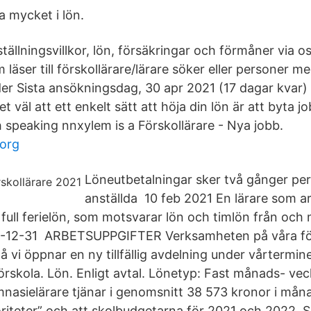
a mycket i lön.
tällningsvillkor, lön, försäkringar och förmåner via os
 läser till förskollärare/lärare söker eller personer m
nder Sista ansökningsdag, 30 apr 2021 (17 dagar kvar)
t väl att ett enkelt sätt att höja din lön är att byta j
speaking nnxylem is a Förskollärare - Nya jobb.
borg
Löneutbetalningar sker två gånger per
anställda 10 feb 2021 En lärare som a
r full ferielön, som motsvarar lön och timlön från oc
1-12-31 ARBETSUPPGIFTER Verksamheten på våra försk
 vi öppnar en ny tillfällig avdelning under vårtermi
skola. Lön. Enligt avtal. Lönetyp: Fast månads- veck
asielärare tjänar i genomsnitt 38 573 kronor i månad
oriteter” och att skolbudgetarna för 2021 och 2022 