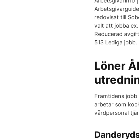
Arbetsgivarinfo |
Arbetsgivarguide
redovisat till 
valt att jobba e
Reducerad avgift
513 Lediga jobb.
Löner Ål
utredni
Framtidens jobb 
arbetar som kock,
vårdpersonal tjäna
Danderyds