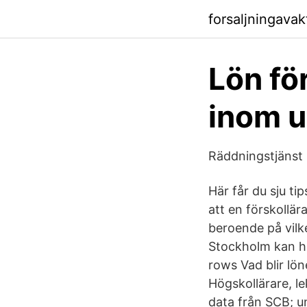
forsaljningavak
Lön för
inom u
Räddningstjänst
Här får du sju ti
att en förskollär
beroende på vilk
Stockholm kan ha
rows Vad blir lön
Högskollärare, le
data från SCB; u