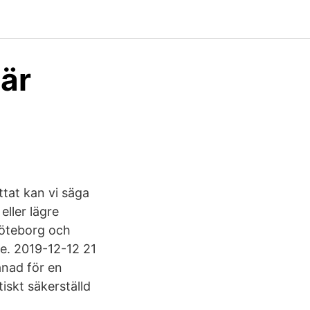
iär
ttat kan vi säga
eller lägre
Göteborg och
e. 2019-12-12 21
ånad för en
iskt säkerställd