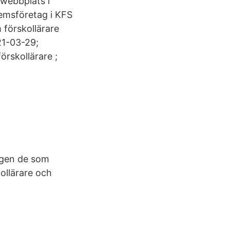
 webbplats i
lemsföretag i KFS
förskollärare
21-03-29;
örskollärare ;
ligen de som
kollärare och