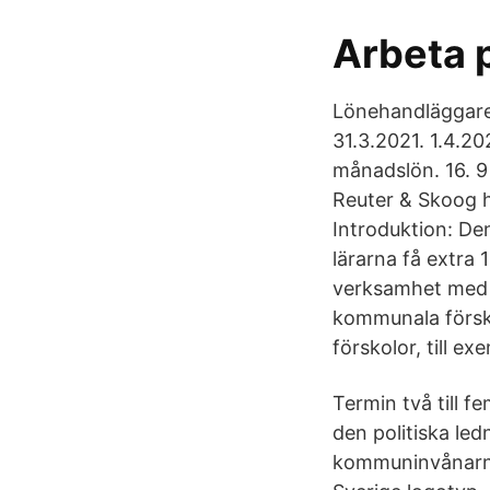
Arbeta p
Lönehandläggare/
31.3.2021. 1.4.20
månadslön. 16. 9 
Reuter & Skoog h
Introduktion: Den
lärarna få extra 
verksamhet med b
kommunala förskol
förskolor, till e
Termin två till 
den politiska le
kommuninvånarna