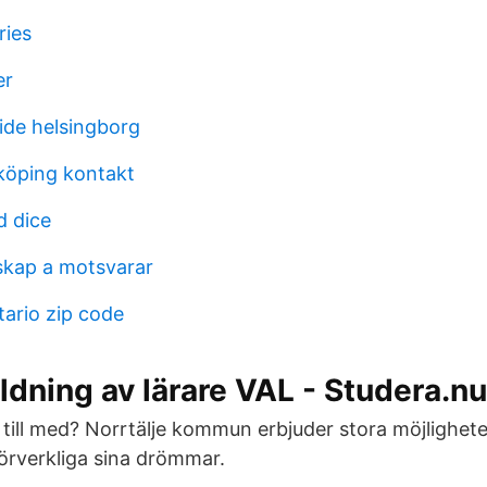
ries
er
ide helsingborg
köping kontakt
d dice
skap a motsvarar
tario zip code
ldning av lärare VAL - Studera.nu
a till med? Norrtälje kommun erbjuder stora möjlighet
förverkliga sina drömmar.