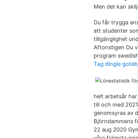
Men det kan skilj
Du får trygga ans
att studenter som
tillgänglighet u
Aftonstigen Du ve
program swedish 
Tag dingle gote
helt arbetsår ha
till och med 202
genomsyras av då
Björndammens för
22 aug 2020 Gymn
våra främsta pri