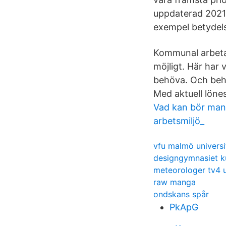
uppdaterad 2021-0
exempel betydelse
Kommunal arbetar
möjligt. Här har 
behöva. Och behöv
Med aktuell lönes
Vad kan bör man
arbetsmiljö_
vfu malmö universi
designgymnasiet k
meteorologer tv4 u
raw manga
ondskans spår
PkApG