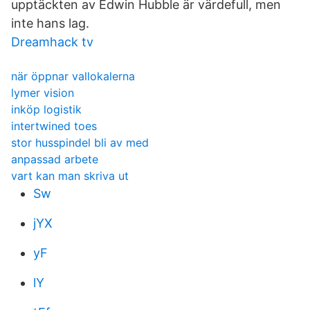
upptäckten av Edwin Hubble är värdefull, men
inte hans lag.
Dreamhack tv
när öppnar vallokalerna
lymer vision
inköp logistik
intertwined toes
stor husspindel bli av med
anpassad arbete
vart kan man skriva ut
Sw
jYX
yF
lY