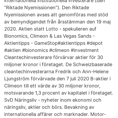
internationella institutionella investerare (den
”Riktade Nyemissionen”). Den Riktade
Nyemissionen avses att genomföras med stöd
av bemyndigandet från årsstämman den 19 maj
2020. Aktien statt Lotto - spekulieren auf
Bionomics, Climeon & Las Vegas Sands -
Aktientipps - GameStop#aktientipps #depot
#aktien #bionomics #climeon #investment
Cleantechinvesterare förvärvar aktier för 30
miljoner kronor i företaget. De Schweizbaserade
cleantechinvesterarna Fredrik och Ann-Helene
Ljungström förvärvade den 7 juli 2020 B-aktier i
Climeon till ett värde av 30 miljoner kronor,
motsvarande 1,3 procent av kapitalet i företaget.
SvD Näringsliv - nyheter inom ekonomi och
näringsliv, aktier och börs. Bevakning av
internationella affärer och marknader. Motor-