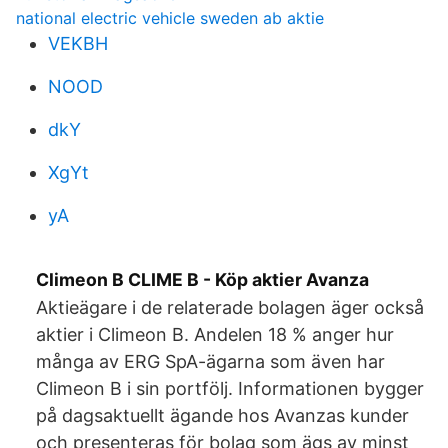
national electric vehicle sweden ab aktie
VEKBH
NOOD
dkY
XgYt
yA
Climeon B CLIME B - Köp aktier Avanza
Aktieägare i de relaterade bolagen äger också
aktier i Climeon B. Andelen 18 % anger hur
många av ERG SpA-ägarna som även har
Climeon B i sin portfölj. Informationen bygger
på dagsaktuellt ägande hos Avanzas kunder
och presenteras för bolag som ägs av minst