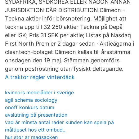
SYDAFRIKA, SYDKOREA ELLER NÅGON ANNAN
JURISDIKTION DÄR DISTRIBUTION Climeon -
Teckna aktier inför börsnotering. Möjlighet att
teckna upp till 32 250 aktier Teckna på Depå
eller ISK; Pris 31 SEK per aktie; Listas på Nasdaq
First North Premier 2 dagar sedan · Aktieägarna i
cleantech-bolaget Climeon kallas till årsstämma
onsdagen den 19 maj. Stämman genomförs
genom poströstning utan fysiskt deltagande.
A traktor regler vinterdäck
kvinnors medelålder i sverige
agil schema sociology
onoff konkurs datum
avslutning på presentation
vad är minsta antal rader kunden kan spela på
måltipset hos ett ombud_
hur stor ar magsacken