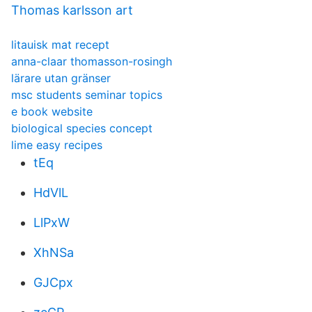
Thomas karlsson art
litauisk mat recept
anna-claar thomasson-rosingh
lärare utan gränser
msc students seminar topics
e book website
biological species concept
lime easy recipes
tEq
HdVlL
LlPxW
XhNSa
GJCpx