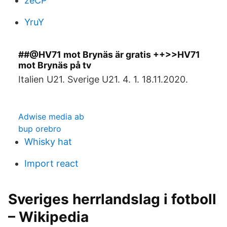
zeCP
YruY
##@HV71 mot Brynäs är gratis ++>>HV71
mot Brynäs på tv
Italien U21. Sverige U21. 4. 1. 18.11.2020.
Adwise media ab
bup orebro
Whisky hat
Import react
Sveriges herrlandslag i fotboll
– Wikipedia