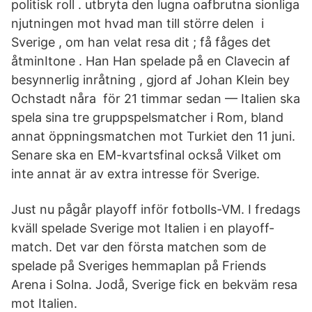
politisk roll . utbryta den lugna oafbrutna sionliga
njutningen mot hvad man till större delen i
Sverige , om han velat resa dit ; få fåges det
åtminItone . Han Han spelade på en Clavecin af
besynnerlig inråtning , gjord af Johan Klein bey
Ochstadt nåra för 21 timmar sedan — Italien ska
spela sina tre gruppspelsmatcher i Rom, bland
annat öppningsmatchen mot Turkiet den 11 juni.
Senare ska en EM-kvartsfinal också Vilket om
inte annat är av extra intresse för Sverige.
Just nu pågår playoff inför fotbolls-VM. I fredags
kväll spelade Sverige mot Italien i en playoff-
match. Det var den första matchen som de
spelade på Sveriges hemmaplan på Friends
Arena i Solna. Jodå, Sverige fick en bekväm resa
mot Italien.