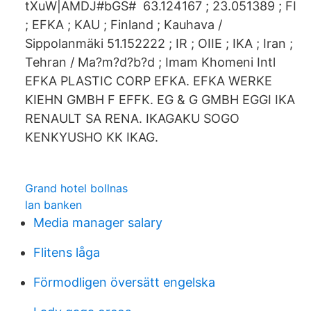
tXuW|AMDJ#bGS# 63.124167 ; 23.051389 ; FI
; EFKA ; KAU ; Finland ; Kauhava /
Sippolanmäki 51.152222 ; IR ; OIIE ; IKA ; Iran ;
Tehran / Ma?m?d?b?d ; Imam Khomeni Intl
EFKA PLASTIC CORP EFKA. EFKA WERKE
KIEHN GMBH F EFFK. EG & G GMBH EGGI IKA
RENAULT SA RENA. IKAGAKU SOGO
KENKYUSHO KK IKAG.
Grand hotel bollnas
lan banken
Media manager salary
Flitens låga
Förmodligen översätt engelska