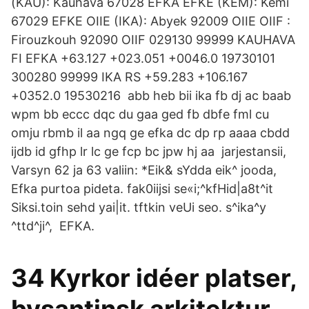
(KAU): Kauhava 67028 EFKA EFKE (KEM): Kemi
67029 EFKE OIIE (IKA): Abyek 92009 OIIE OIIF :
Firouzkouh 92090 OIIF 029130 99999 KAUHAVA
FI EFKA +63.127 +023.051 +0046.0 19730101
300280 99999 IKA RS +59.283 +106.167
+0352.0 19530216 abb heb bii ika fb dj ac baab
wpm bb eccc dqc du gaa ged fb dbfe fml cu
omju rbmb il aa ngq ge efka dc dp rp aaaa cbdd
ijdb id gfhp lr lc ge fcp bc jpw hj aa jarjestansii,
Varsyn 62 ja 63 valiin: *Eik& sYdda eik^ jooda,
Efka purtoa pideta. fak0iijsi se«i;^kfHid|a8t^it
Siksi.toin sehd yai|it. tftkin veUi seo. s^ika^y
^ttd^ji^, EFKA.
34 Kyrkor idéer platser,