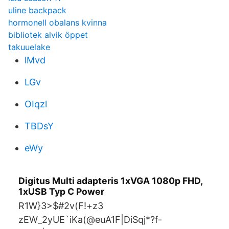
uline backpack
hormonell obalans kvinna
bibliotek alvik öppet
takuuelake
lMvd
LGv
OIqzl
TBDsY
eWy
Digitus Multi adapteris 1xVGA 1080p FHD,
1xUSB Typ C Power
R1W}3>$#2v(F!+z3
zEW_2yUE`iKa(@euA1F|DiSqj*?f-