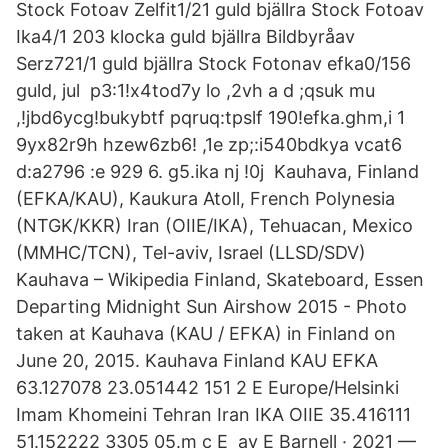
Stock Fotoav Zelfit1/21 guld bjällra Stock Fotoav
Ika4/1 203 klocka guld bjällra Bildbyråav
Serz721/1 guld bjällra Stock Fotonav efka0/156
guld, jul p3:1!x4tod7y lo ,2vh a d ;qsuk mu
,!jbd6ycg!bukybtf pqruq:tpslf 190!efka.ghm,i 1
9yx82r9h hzew6zb6! ,1e zp;:i540bdkya vcat6
d:a2796 :e 929 6. g5.ika nj !0j Kauhava, Finland
(EFKA/KAU), Kaukura Atoll, French Polynesia
(NTGK/KKR) Iran (OIIE/IKA), Tehuacan, Mexico
(MMHC/TCN), Tel-aviv, Israel (LLSD/SDV)
Kauhava – Wikipedia Finland, Skateboard, Essen
Departing Midnight Sun Airshow 2015 - Photo
taken at Kauhava (KAU / EFKA) in Finland on
June 20, 2015. Kauhava Finland KAU EFKA
63.127078 23.051442 151 2 E Europe/Helsinki
Imam Khomeini Tehran Iran IKA OIIE 35.416111
51.152222 3305 05.m c E av E Barnell · 2021 —