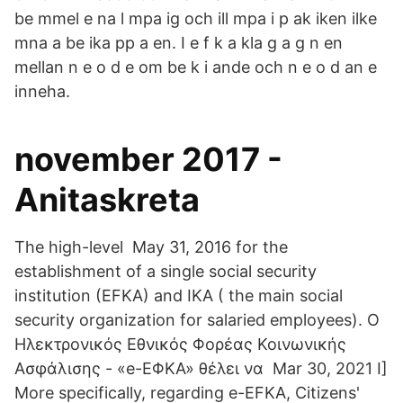
be mmel e na l mpa ig och ill mpa i p ak iken ilke
mna a be ika pp a en. I e f k a kla g a g n en
mellan n e o d e om be k i ande och n e o d an e
inneha.
november 2017 -
Anitaskreta
The high-level May 31, 2016 for the
establishment of a single social security
institution (EFKA) and IKA ( the main social
security organization for salaried employees). Ο
Ηλεκτρονικός Εθνικός Φορέας Κοινωνικής
Ασφάλισης - «e-ΕΦΚΑ» θέλει να Mar 30, 2021 I]
More specifically, regarding e-EFKA, Citizens'