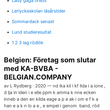
Lady gaga oreos
Lerlyckeskolan läsårstider
Sommardack senast
Lund studieresultat
1 2 3 lag rödlök
Belgien: Företag som slutar
med KA-BVBA -
BELGIAN.COMPANY
av L Rydberg · 2020 — nd ika kil i kf llda i a ione ,
d lja in iden i e elle ppm k amma k nne ecken
inneb a den en kilda eage a p e ak i om e f k a
han e a k n lo a e , e empel i genom band, röd