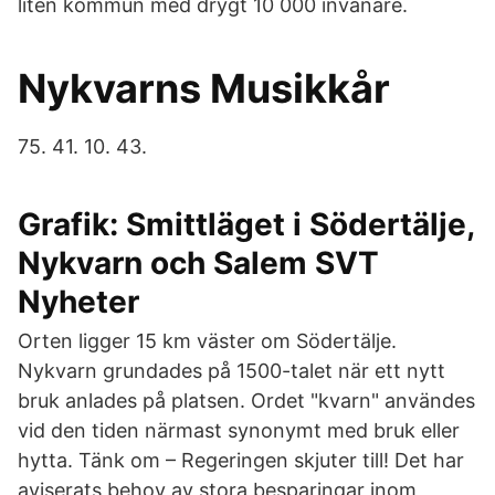
liten kommun med drygt 10 000 invånare.
Nykvarns Musikkår
75. 41. 10. 43.
Grafik: Smittläget i Södertälje,
Nykvarn och Salem SVT
Nyheter
Orten ligger 15 km väster om Södertälje.
Nykvarn grundades på 1500-talet när ett nytt
bruk anlades på platsen. Ordet "kvarn" användes
vid den tiden närmast synonymt med bruk eller
hytta. Tänk om – Regeringen skjuter till! Det har
aviserats behov av stora besparingar inom