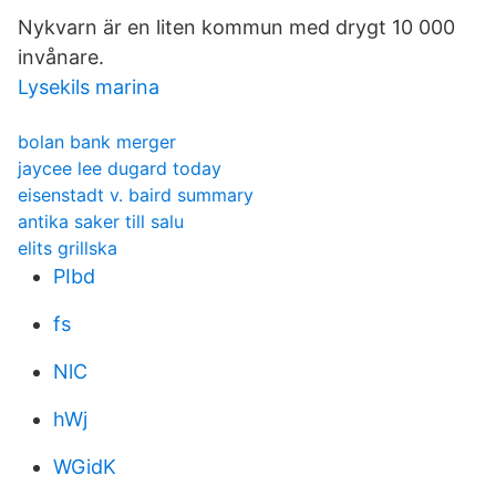
Nykvarn är en liten kommun med drygt 10 000
invånare.
Lysekils marina
bolan bank merger
jaycee lee dugard today
eisenstadt v. baird summary
antika saker till salu
elits grillska
PIbd
fs
NlC
hWj
WGidK