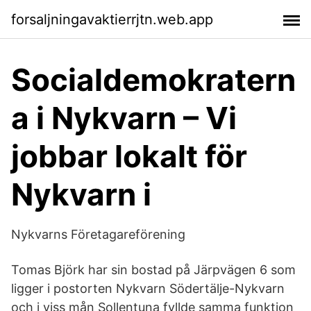
forsaljningavaktierrjtn.web.app
Socialdemokratern
a i Nykvarn – Vi
jobbar lokalt för
Nykvarn i
Nykvarns Företagareförening
Tomas Björk har sin bostad på Järpvägen 6 som
ligger i postorten Nykvarn Södertälje-Nykvarn
och i viss mån Sollentuna fyllde samma funktion