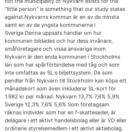
not the municipality of Nykvarn exists for the
“little person” is something that our study states
against.Nykvarns kommun är en av de minsta
samt en av de yngsta kommunerna i
Sverige.Denna uppsats handlar om hur
kommunen bildades och hur dess invånare,
småföretagare och vissa ansvariga inom
Nykvarn är den enda kommunen i Stockholms
län som har spårförbindelse med tåg och som
inte omfattas av SL:s biljettsystem. De som
pendlar från Nykvarn till Stockholm kan köpa ett
månadskort som även inkluderar SL-kort för
1.982 kr per månad. Nykvarn 13,7% 7,6% 5,9%
Sverige 12,3% 7,6% 5,6% Som företagsam
räknas individer som har en f-skattesedel, är
delägare i ett aktivt handelsbolag eller är VD eller
ordinarie styrelsemedlem i ett aktivt aktiebolag.