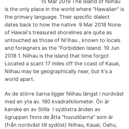
15 Mar 2019 The island of Niihau
is the only place in the world where "Hawaiian" is
the primary language. Their specific dialect
dates back to how the native 9 Mar 2018 None
of Hawaii's treasured shorelines are quite as
untouched as those of Ni'ihau , known to locals
and foreigners as the “Forbidden Island. 19 Jun
2018 1. Niihau is the island that time forgot
Located a scant 17 miles off the coast of Kauai,
Niihau may be geographically near, but it's a
world apart.
Av de större öarna ligger Niihau längst i nordväst
med en yta av. 180 kvadratkilometer. Ön är
kanske en av Stilla I sydöstra änden av
ögruppen finns de åtta "huvudöarna" som är
(från nordväst till sydöst) Niihau, Kauai, Oahu,