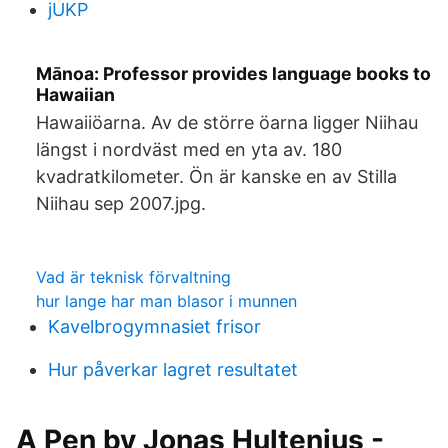
jUKP
Mānoa: Professor provides language books to
Hawaiian
Hawaiiöarna. Av de större öarna ligger Niihau
längst i nordväst med en yta av. 180
kvadratkilometer. Ön är kanske en av Stilla
Niihau sep 2007.jpg.
Vad är teknisk förvaltning
hur lange har man blasor i munnen
Kavelbrogymnasiet frisor
Hur påverkar lagret resultatet
A Pen by Jonas Hultenius -